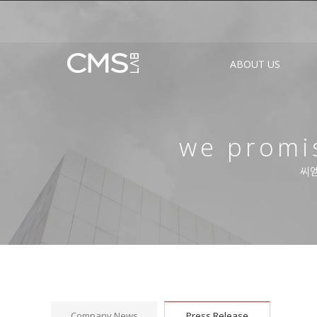
ABOUT US
we promis
씨엠
Company News
Press Release