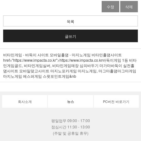
수정
삭제
목록
글쓰기
비타민게임 - 바둑이 사이트 모바일홀뎜 - 마지노게임 비타민홀뎜사이트
href="https://www.impacta.co.kr">https://www.impacta.co.kr바둑이게임 1등 비타
민게임골드, 비타민게임실버, 비타민게임매장 심의바두기 마가마바둑이 실전홀
뎜사이트 모바일맞고사이트 마지노포카게임 마지노게임, 마그마홀뎜마그마게임
마지노게임 에스퍼게임 스윗포인트게임&nb
회사소개
PC버전 바로가기
뉴스
평일업무 09:00 - 17:00
점심시간 11:30 - 13:00
(주말 및 공휴일 휴무)