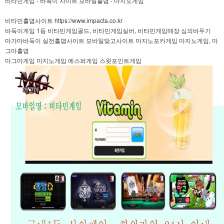
비타민게임 - 바둑이 사이트 모바일홀뎜 - 마지노게임
비타민홀뎜사이트
https://www.impacta.co.kr
바둑이게임 1등 비타민게임골드, 비타민게임실버, 비타민게임매장 심의바두기
마가마바둑이 실전홀뎜사이트 모바일맞고사이트 마지노포카게임 마지노게임, 마
그마홀뎜
마그마게임 마지노게임 에스퍼게임 스윗포인트게임