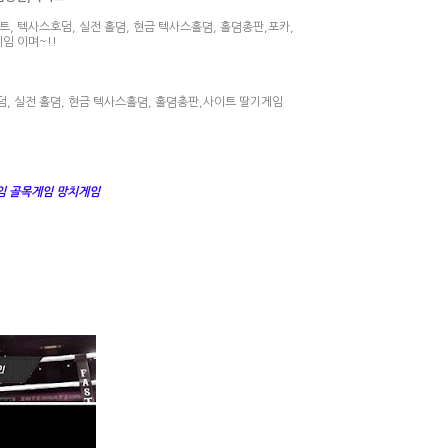
 텍사스호덤, 실전 홀뎜, 현금 텍사스홀뎜, 홀뎜총판,포카,
임 이며~!!
, 실전 홀뎜, 현금 텍사스홀뎜, 홀뎜총판,사이트 딸기게임
임 골목게임 망치게임