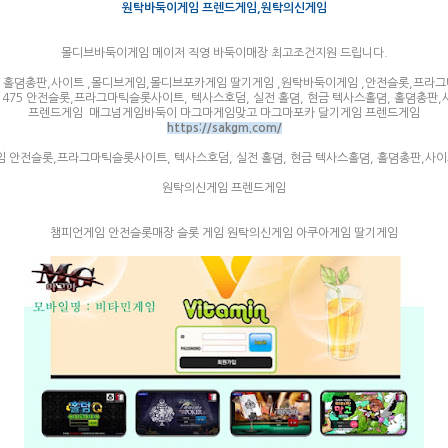
원탁바둑이게임 프렌드게임,원탁의신게임
몰디브바둑이게임 메이저 직영 바둑이매장 최고조건지원 드립니다.
, 홀뎜총판,사이트 ,몰디브게임,몰디브포카게임 딸기게임 ,원탁바둑이게임 ,안전슬롯,프라그마
3 475 안전슬롯,프라그마틱슬롯사이트, 텍사스호덤, 실전 홀뎜, 현금 텍사스홀뎜, 홀뎜총판
매그넘게임바둑이 마그마게임맞고 마그마포카 달기게임 프렌드게임
프렌드게임
https://sakgm.com/
 안전슬롯,프라그마틱슬롯사이트, 텍사스호덤, 실전 홀뎜, 현금 텍사스홀뎜, 홀뎜총판,사
원탁의신게임 프렌드게임
챔피언게임 안전슬롯매장 슬롯 게임 원탁의신게임 아쿠아게임 딸기게임