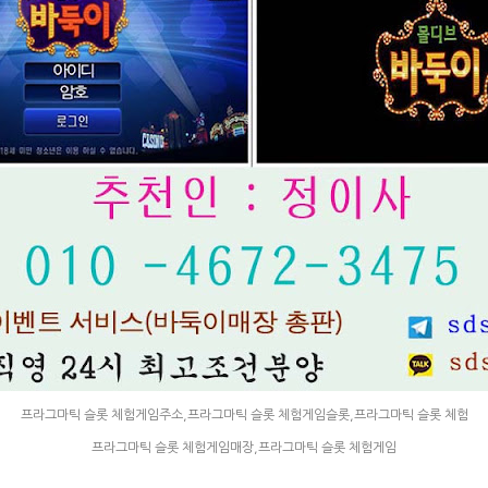
프라그마틱 슬롯 체험게임주소,프라그마틱 슬롯 체험게임슬롯,프라그마틱 슬롯 체험
프라그마틱 슬롯 체험게임매장,프라그마틱 슬롯 체험게임