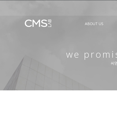
ABOUT US
we promis
씨엠