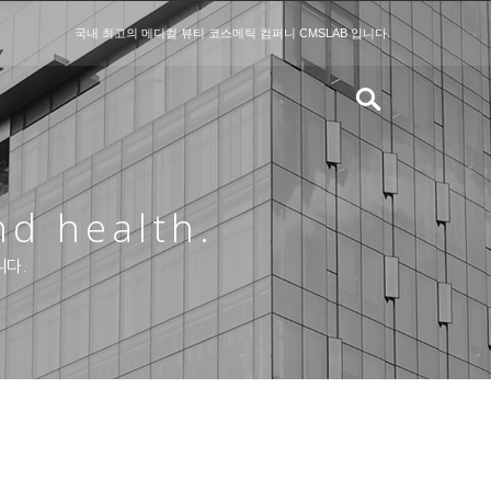
국내 최고의 메디컬 뷰티 코스메틱 컴퍼니 CMSLAB 입니다.
nd health.
니다.