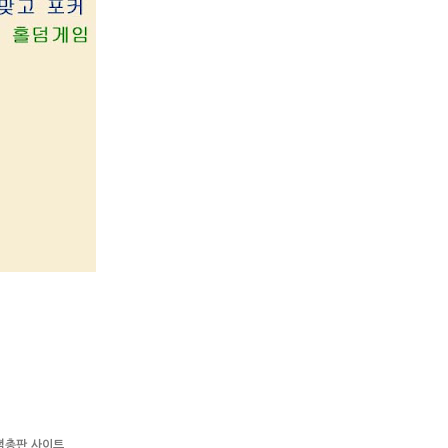
홀뎜총판,사이트