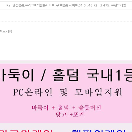
Re: 안전슬롯,프라그마틱슬롯사이트, 무료슬롯 사이트,01 0 , 46 72 , 3 475, 프렌드게임
 프렌드게임
임