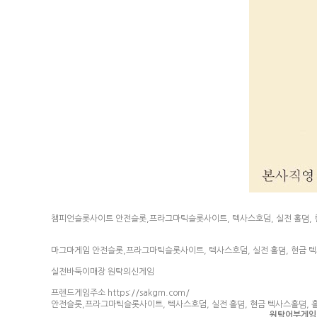
챔피언슬롯사이트 안전슬롯,프라그마틱슬롯사이트, 텍사스호덤, 실전 홀뎜, 
마그마게임 안전슬롯,프라그마틱슬롯사이트, 텍사스호덤, 실전 홀뎜, 현금
실전바둑이매장 원탁의신게임
프렌드게임주소
https://sakgm.com/
안전슬롯,프라그마틱슬롯사이트, 텍사스호덤, 실전 홀뎜, 현금 텍사스홀뎜, 
원탁어부게임 