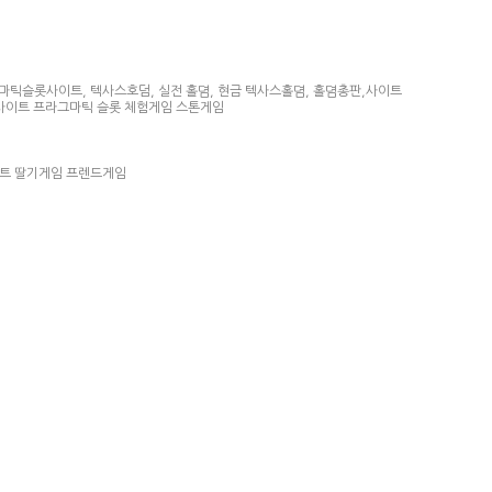
틱슬롯사이트, 텍사스호덤, 실전 홀뎜, 현금 텍사스홀뎜, 홀뎜총판,사이트
,사이트 프라그마틱 슬롯 체험게임 스톤게임
이트 딸기게임 프렌드게임