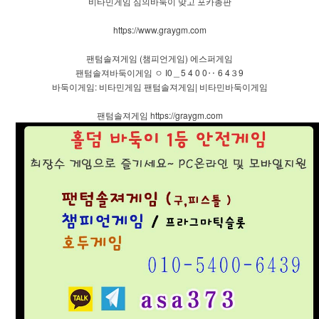
비타민게임 심의바둑이 맞고 포카총판
https://www.graygm.com
팬텀솔져게임 (챔피언게임) 에스퍼게임
팬텀솔져바둑이게임 ㅇ I0＿5 4 0 0‥ 6 4３9
바둑이게임: 비타민게임 팬텀솔져게임| 비타민바둑이게임
팬텀솔져게임
https://graygm.com