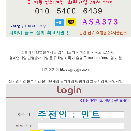
피스톨에서 팬텀솔져게임 업계최고의 서비스를 지니고 있으며,
챔피언게임,팬텀솔져게임,룰루게임,바둑이 횰덤 Texas Hold'em게임 지원
챔피언게임
https://graygm.com
챔피언게임 룰루게임 몰디브게임 펀치게임 땅콩게임 호두게임 챔피언게임