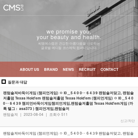
we promise you,
your beauty and health.
씨엠에스랩은 건강한 아름다움을 선도하는
글로벌 메디컬 코스메틱 컴퍼니입니다.
ABOUT US
BRAND
NEWS
RECRUIT
CONTACT
질문과 대답
팬텀솔져바둑이게임 (챔피언게임) ㅇ I0＿5 4 0 0‥ 6 4３9 팬텀솔저맞고, 팬텀솔
저횰덤 Texas Hold'em 팬텀솔져횰덤 Texas Hold'em (챔피언게임) ㅇ I0＿5 4 0
0‥ 6 4３9 챔피언바둑이게임챔피언게임,팬텀솔져횰덤 Texas Hold'em게임 (까
톡 탤그 : asa373 ) 챔피언게임,팬텀솔저
팬텀솔져
|
2023-08-04
|
조회수 511
신고/차단
팬텀솔져바둑이게임 (챔피언게임) ㅇ I0＿5 4 0 0‥ 6 4３9 팬텀솔저맞고, 팬텀솔