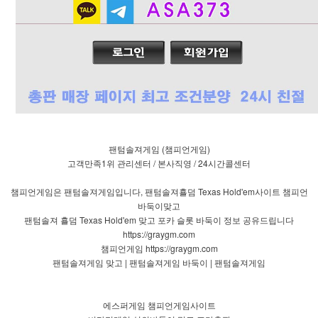
팬텀솔져게임 (챔피언게임)
고객만족1위 관리센터 / 본사직영 / 24시간콜센터
챔피언게임은 팬텀솔져게임입니다, 팬텀솔져횰덤 Texas Hold'em사이트 챔피언
바둑이맞고
팬텀솔져 횰덤 Texas Hold'em 맞고 포카 슬롯 바둑이 정보 공유드립니다
https://graygm.com
챔피언게임
https://graygm.com
팬텀솔져게임 맞고 | 팬텀솔져게임 바둑이 | 팬텀솔져게임
에스퍼게임 챔피언게임사이트