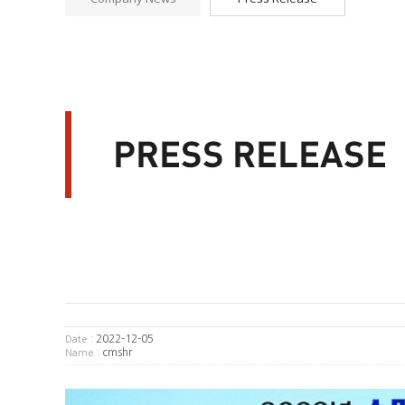
2022-12-05
Date :
cmshr
Name :