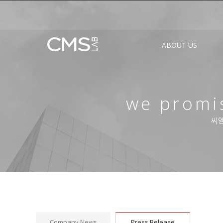
ABOUT US
we promis
씨엠
Company News
Press Release