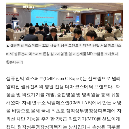
▲ 셀퓨전씨 엑스퍼트는 22일 서울 강남구 그랜드 인터컨티넨탈 서울 파르나스
에서 '셀퓨전씨 엑스퍼트 론칭 심포지엄'을 열고 신제품 MD 크림을 소개했다.
ⓒ뷰티누리
셀퓨전씨 엑스퍼트(CellFusion C Expert)는 선크림으로 널리
알려진 셀퓨전씨의 병원 전용 더마 코스메틱 브랜드다. 화
장품 및 의료기기를 개발, 종합병원 및 병의원을 통해 유통
해왔다. 자체 연구소 씨엠에스랩(CMS LAB)에서 만든 처방
을 바탕으로 올해 국내 최초로 점착성투명창상피복재에 자
외선 차단 기능을 추가한 2등급 의료기기(MD)를 선보이게
됐다. 점착성투명창상피복재는 상처입거나 손상된 피부를