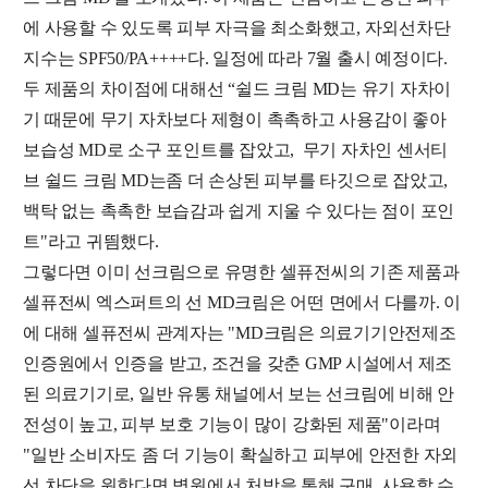
에 사용할 수 있도록 피부 자극을 최소화했고, 자외선차단
지수는 SPF50/PA++++다. 일정에 따라 7월 출시 예정이다.
두 제품의 차이점에 대해선 “쉴드 크림 MD는 유기 자차이
기 때문에 무기 자차보다 제형이 촉촉하고 사용감이 좋아
보습성 MD로 소구 포인트를 잡았고, 무기 자차인 센서티
브 쉴드 크림 MD는좀 더 손상된 피부를 타깃으로 잡았고,
백탁 없는 촉촉한 보습감과 쉽게 지울 수 있다는 점이 포인
트"라고 귀띔했다.
그렇다면 이미 선크림으로 유명한 셀퓨전씨의 기존 제품과
셀퓨전씨 엑스퍼트의 선 MD크림은 어떤 면에서 다를까. 이
에 대해 셀퓨전씨 관계자는 "MD크림은 의료기기안전제조
인증원에서 인증을 받고, 조건을 갖춘 GMP 시설에서 제조
된 의료기기로, 일반 유통 채널에서 보는 선크림에 비해 안
전성이 높고, 피부 보호 기능이 많이 강화된 제품"이라며
"일반 소비자도 좀 더 기능이 확실하고 피부에 안전한 자외
선 차단을 원한다면 병원에서 처방을 통해 구매, 사용할 수